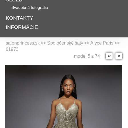
Svadobná fotografia
KONTAKTY
INFORMÁCIE
salonprincess.sk >> Spoločenské šaty >>
Alyce Paris
>>
61973
«
»
model 5 z 74