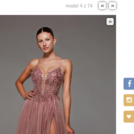
«
»
model 4 z 74
»