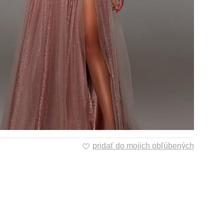
pridať do mojich obľúbených