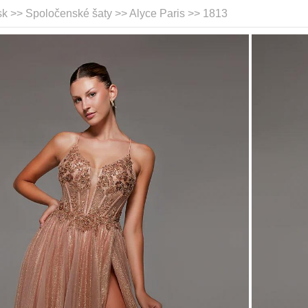
sk >> Spoločenské šaty >>
Alyce Paris
>> 1813