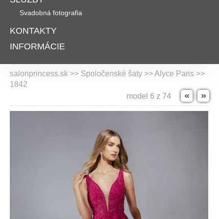
Svadobná fotografia
KONTAKTY
INFORMÁCIE
salonprincess.sk >> Spoločenské šaty >>
Alyce Paris
>>
1842
«
»
model 6 z 74