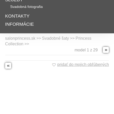
Svadobná fotografia
KONTAKTY
INFORMÁCIE
salonprincess.sk >> Svadobné šaty >>
Princess
Collection
>>
»
model 1 z 29
pridať do mojich obľúbených
«