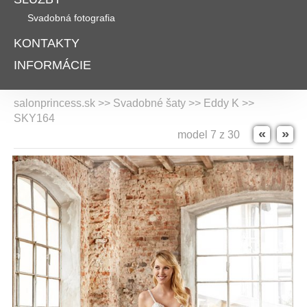
Svadobná fotografia
KONTAKTY
INFORMÁCIE
salonprincess.sk >> Svadobné šaty >>
Eddy K
>>
SKY164
«
»
model 7 z 30