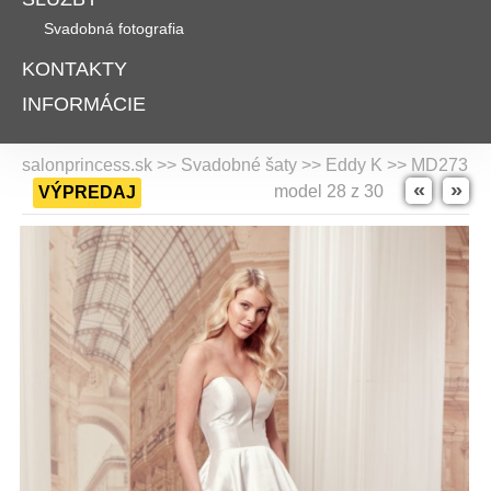
Svadobná fotografia
KONTAKTY
INFORMÁCIE
salonprincess.sk >> Svadobné šaty >>
Eddy K
>> MD273
«
»
model 28 z 30
VÝPREDAJ