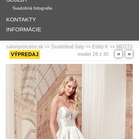
Svadobná fotografia
KONTAKTY
INFORMÁCIE
salonprincess.sk >> Svadobné šaty >>
Eddy K
>> MD273
«
»
model 28 z 30
VÝPREDAJ