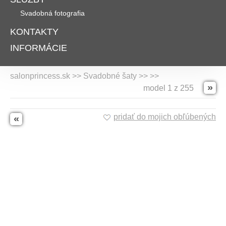
Svadobná fotografia
KONTAKTY
INFORMÁCIE
salonprincess.sk >> Svadobné šaty >>
>>
»
model 1 z 255
pridať do mojich obľúbených
«