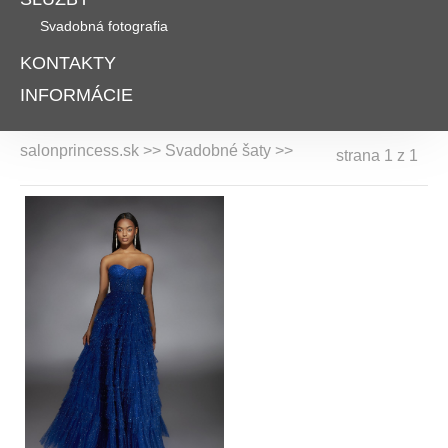
Svadobná fotografia
KONTAKTY
INFORMÁCIE
salonprincess.sk >> Svadobné šaty >>
strana 1 z 1