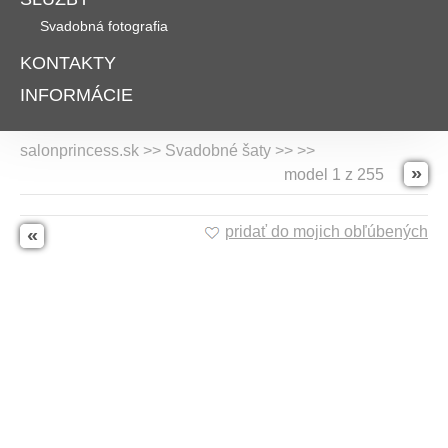
Svadobná fotografia
KONTAKTY
INFORMÁCIE
salonprincess.sk >> Svadobné šaty >>
>>
»
model 1 z 255
pridať do mojich obľúbených
«