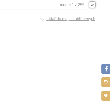
»
model 1 z 255
pridať do mojich obľúbených