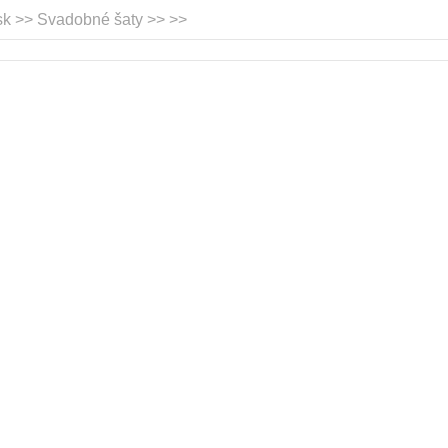
sk >> Svadobné šaty >>
>>