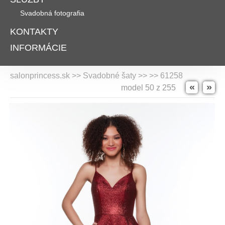
Svadobná fotografia
KONTAKTY
INFORMÁCIE
salonprincess.sk >> Svadobné šaty >>
>> 61258
«
»
model 50 z 255