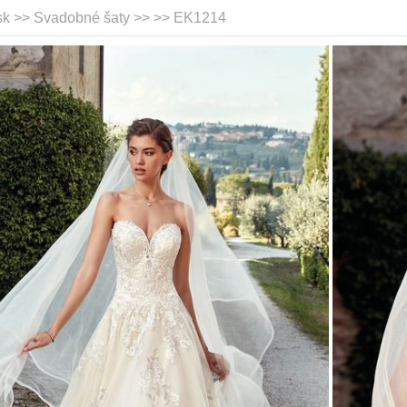
sk >> Svadobné šaty >>
>> EK1214