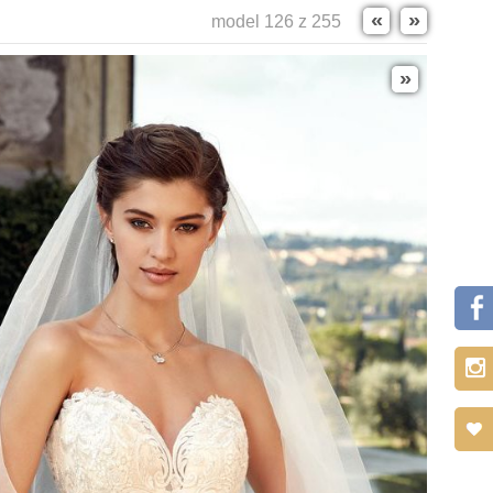
«
»
model 126 z 255
»