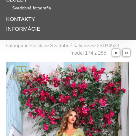
Svadobná fotografia
KONTAKTY
INFORMÁCIE
salonprincess.sk >> Svadobné šaty >>
>> 251P4533
«
»
model 174 z 255