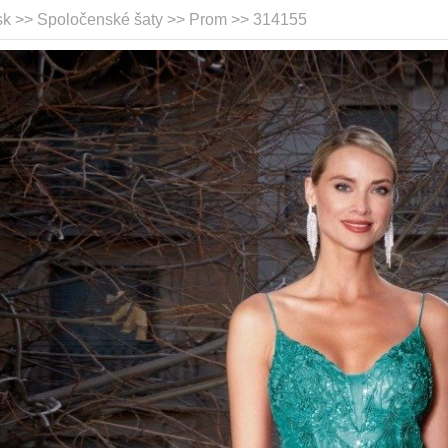
sk >> Spoločenské šaty >>
Prom
>> 314155