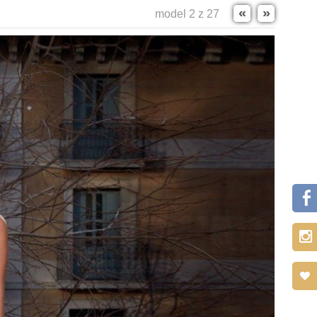
«
»
model 2 z 27