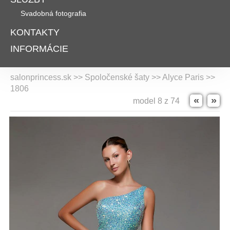
Svadobná fotografia
KONTAKTY
INFORMÁCIE
salonprincess.sk >> Spoločenské šaty >>
Alyce Paris
>>
1806
«
»
model 8 z 74