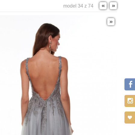
«
»
model 34 z 74
»